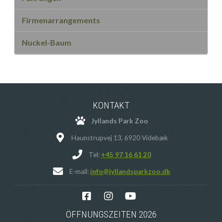
Firmenarrangements
Nuckel-Baum
KONTAKT
Jyllands Park Zoo
Haunstrupvej 13, 6920 Videbæk
Tel:
+45 97 16 61 20
E-mail:
info@jyllandsparkzoo.dk
ÖFFNUNGSZEITEN 2026