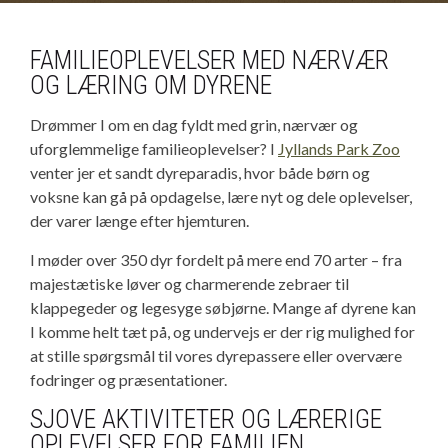
Donation af mindre dyr
Skoletjeneste
Cafeteria menú
FAMILIEOPLEVELSER MED NÆRVÆR
Donation af berigelse/aktivering
Suttetræ
OG LÆRING OM DYRENE
Foto/Video
Familieoplevelser
Drømmer I om en dag fyldt med grin, nærvær og
Job
uforglemmelige familieoplevelser? I
Jyllands Park Zoo
Ponyridning
venter jer et sandt dyreparadis, hvor både børn og
voksne kan gå på opdagelse, lære nyt og dele oplevelser,
der varer længe efter hjemturen.
I møder over 350 dyr fordelt på mere end 70 arter – fra
majestætiske løver og charmerende zebraer til
klappegeder og legesyge søbjørne. Mange af dyrene kan
I komme helt tæt på, og undervejs er der rig mulighed for
at stille spørgsmål til vores dyrepassere eller overvære
fodringer og præsentationer.
SJOVE AKTIVITETER OG LÆRERIGE
OPLEVELSER FOR FAMILIEN