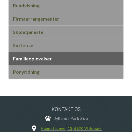
Rundvisning
Firmaarrangementer
Skoletjeneste
Suttetræ
Familieoplevelser
Ponyridning
KONTAKT OS
Jyllands Park Zoo
Haunstrupvej 13, 6920 Videbæk