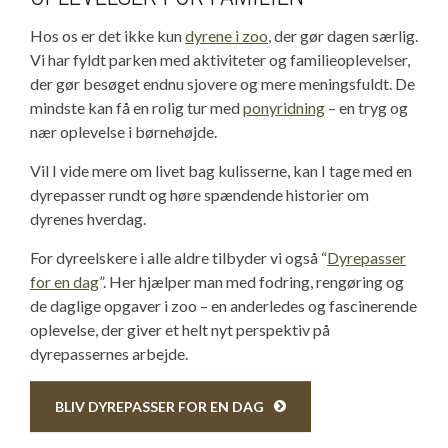
Hos os er det ikke kun
dyrene i zoo
, der gør dagen særlig.
Vi har fyldt parken med aktiviteter og familieoplevelser,
der gør besøget endnu sjovere og mere meningsfuldt. De
mindste kan få en rolig tur med
ponyridning
– en tryg og
nær oplevelse i børnehøjde.
Vil I vide mere om livet bag kulisserne, kan I tage med en
dyrepasser rundt og høre spændende historier om
dyrenes hverdag.
For dyreelskere i alle aldre tilbyder vi også “
Dyrepasser
for en dag
”. Her hjælper man med fodring, rengøring og
de daglige opgaver i zoo – en anderledes og fascinerende
oplevelse, der giver et helt nyt perspektiv på
dyrepassernes arbejde.
BLIV DYREPASSER FOR EN DAG