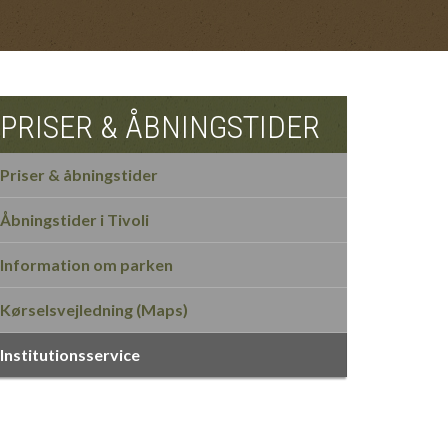
PRISER & ÅBNINGSTIDER
Priser & åbningstider
Åbningstider i Tivoli
Information om parken
Kørselsvejledning (Maps)
Institutionsservice