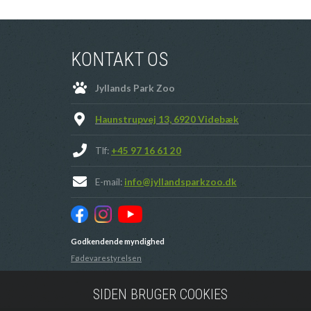
KONTAKT OS
Jyllands Park Zoo
Haunstrupvej 13, 6920 Videbæk
Tlf:
+45 97 16 61 20
E-mail:
info@jyllandsparkzoo.dk
Godkendende myndighed
Fødevarestyrelsen
SIDEN BRUGER COOKIES