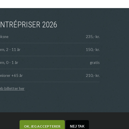
NTRÉPRISER 2026
oksne
235,- kr.
rn, 2 - 11 år
150,- kr.
rn, 0 - 1 år
gratis
niorer +65 år
210,- kr.
b billetter her
OK, JEG ACCEPTERER
NEJ TAK