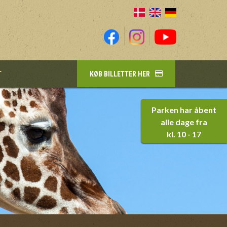
T
KØB BILLETTER HER
Parken har åbent
alle dage fra
kl. 10 - 17