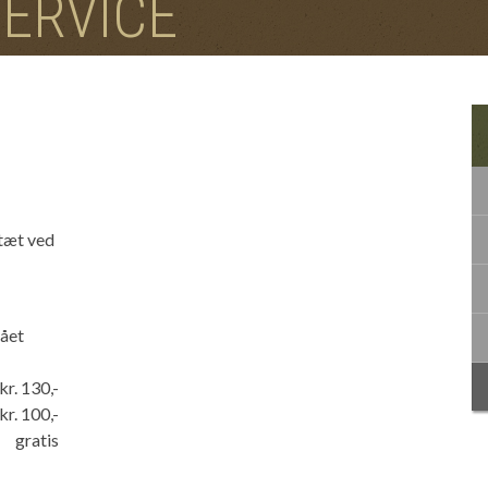
SERVICE
tæt ved
fået
kr. 130,-
kr. 100,-
gratis