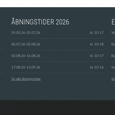
ÅBNINGSTIDER 2026
E
29.03.26-05.07.26
kl. 10-17
V
06.07.26-02.08.26
kl. 10-18
Bø
03.08.26-16.08.26
kl. 10-17
Bø
17.08.26-13.09.26
kl. 10-16
Se
Se alle åbningstider
Kø