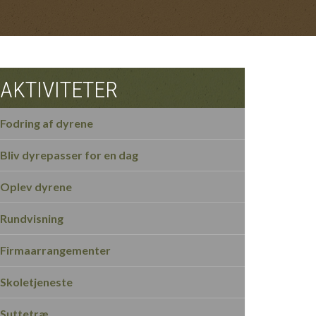
AKTIVITETER
Fodring af dyrene
Bliv dyrepasser for en dag
Oplev dyrene
Rundvisning
Firmaarrangementer
Skoletjeneste
Suttetræ