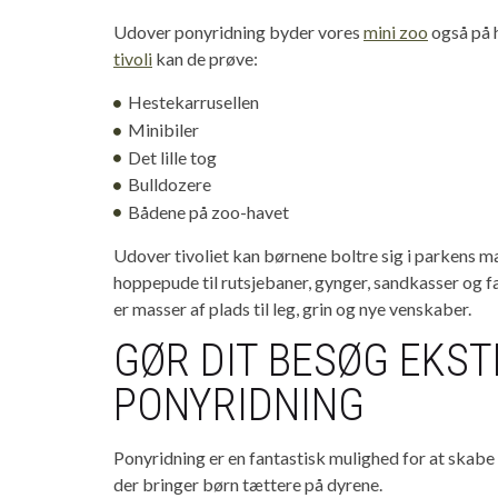
Udover ponyridning byder vores
mini zoo
også på h
tivoli
kan de prøve:
Hestekarrusellen
Minibiler
Det lille tog
Bulldozere
Bådene på zoo-havet
Udover tivoliet kan børnene boltre sig i parkens m
hoppepude til rutsjebaner, gynger, sandkasser og 
er masser af plads til leg, grin og nye venskaber.
GØR DIT BESØG EKS
PONYRIDNING
Ponyridning er en fantastisk mulighed for at skabe
der bringer børn tættere på dyrene.