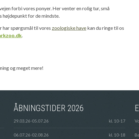
ejen forbi vores ponyer. Her venter en rolig tur, små
ns højdepunkt for de mindste.
r har spørgsmål til vores
zoologiske have
kan du ringe til os
arkzoo.dk
.
idning og meget mere!
ÅBNINGSTIDER 2026
E
29.03.26-05.07.26
kl. 10-17
V
06.07.26-02.08.26
kl. 10-18
Bø