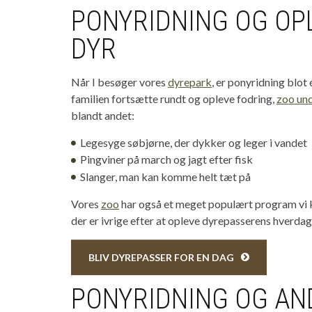
PONYRIDNING OG OP
DYR
Når I besøger vores
dyrepark
, er ponyridning blot 
familien fortsætte rundt og opleve fodring,
zoo und
blandt andet:
Legesyge søbjørne, der dykker og leger i vandet
Pingviner på march og jagt efter fisk
Slanger, man kan komme helt tæt på
Vores
zoo
har også et meget populært program vi 
der er ivrige efter at opleve dyrepasserens hverdag
BLIV DYREPASSER FOR EN DAG
PONYRIDNING OG AN