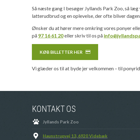
Så næste gang I besøger Jyllands Park Zoo, så læg v
latterudbrud og en oplevelse, der ofte bliver dage
Ønsker du at hører mere omkring vores ponyer elle
på
97 16 61 20
eller skriv til os på
info@jyllandsp
KØB BILLETTER HER
Vi glæder os til at byde jer velkommen – til ponyr
KONTAKT OS
Jyllands Park Zoo
Haunstrupvej 13, 6920 Videbæk