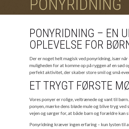
PONYRIDNING
PONYRIDNING – EN 
OPLEVELSE FOR BØR
Der er noget helt magisk ved ponyridning, især når 
muligheden for at komme op på ryggen af en sød og 
perfekt aktivitet, der skaber store smil og små eve
ET TRYGT FØRSTE M
Vores ponyer er rolige, veltrænede og vant til børn. 
ponyen, mærke dens bløde mule og blive tryg ved s
vejen og sørger for, at både barn og forældre kan s
Ponyridning kræver ingen erfaring – kun lysten til a