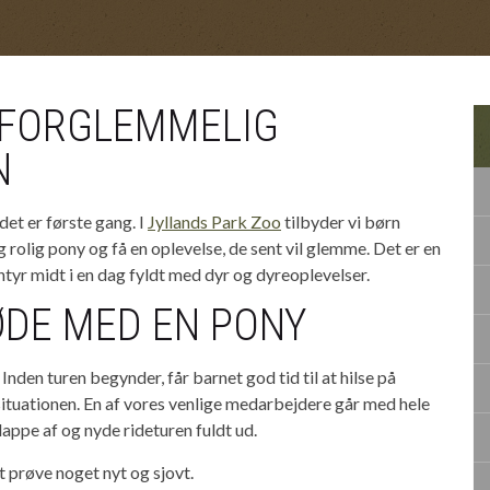
UFORGLEMMELIG
N
det er første gang. I
Jyllands Park Zoo
tilbyder vi børn
rolig pony og få en oplevelse, de sent vil glemme. Det er en
ntyr midt i en dag fyldt med dyr og dyreoplevelser.
ØDE MED EN PONY
Inden turen begynder, får barnet god tid til at hilse på
ituationen. En af vores venlige medarbejdere går med hele
lappe af og nyde rideturen fuldt ud.
t prøve noget nyt og sjovt.